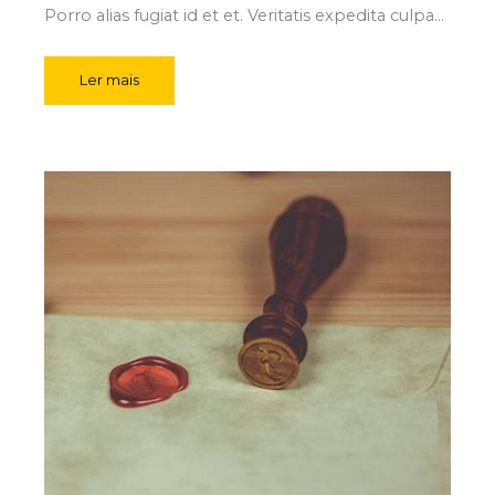
Porro alias fugiat id et et. Veritatis expedita culpa…
Ler mais